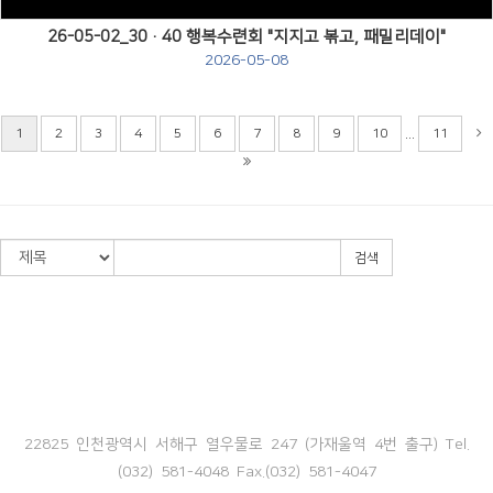
26-05-02_30·40 행복수련회 "지지고 볶고, 패밀리데이"
2026-05-08
...
1
2
3
4
5
6
7
8
9
10
11
검색
22825 인천광역시 서해구 열우물로 247 (가재울역 4번 출구) Tel.
(032) 581-4048 Fax.(032) 581-4047