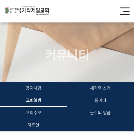
커뮤니티
공지사항
새가족 소개
교회앨범
동아리
교회주보
금주의 말씀
자료실