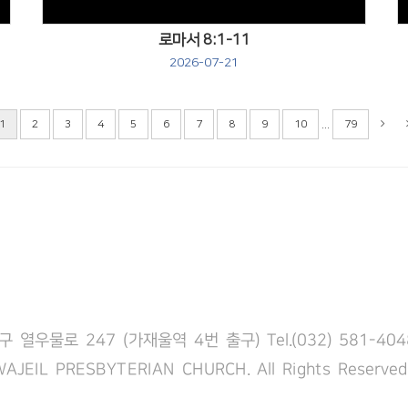
로마서 8:1-11
2026-07-21
...
1
2
3
4
5
6
7
8
9
10
79
열우물로 247 (가재울역 4번 출구) Tel.(032) 581-4048 F
WAJEIL PRESBYTERIAN CHURCH. All Rights Reserved