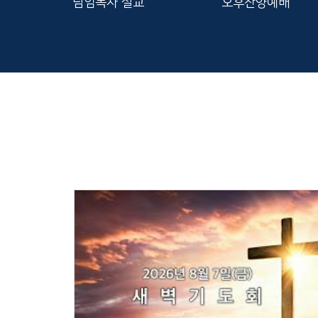
담임목사 설교
오후찬양예배
Views