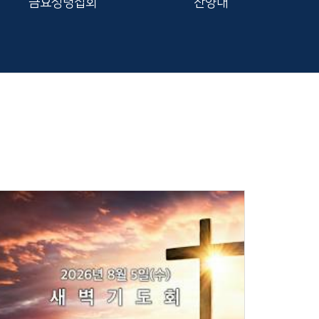
금요성령집회
찬양대
Views