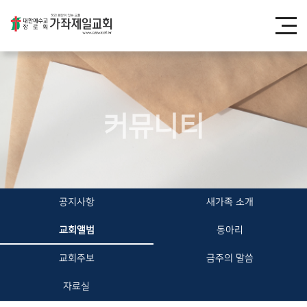
커뮤니티
공지사항
새가족 소개
교회앨범
동아리
교회주보
금주의 말씀
자료실