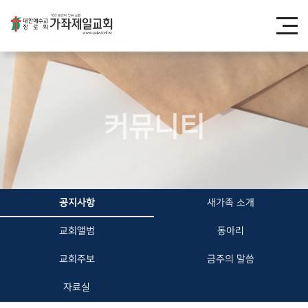
커뮤니티
공지사항
새가족 소개
교회앨범
동아리
교회주보
금주의 말씀
자료실