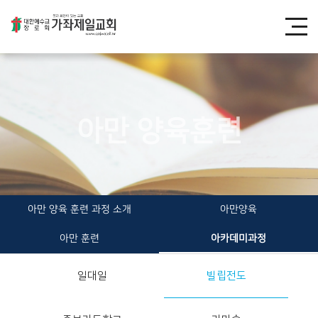
아만 양육훈련
아만 양육 훈련 과정 소개
아만양육
아만 훈련
아카데미과정
일대일
빌립전도